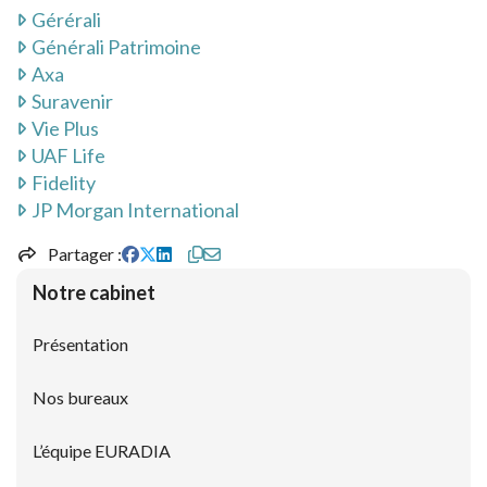
Gérérali
Services dédiés au dirigeant
Bourse
Générali Patrimoine
Axa
Interprofessionnalité pour la cession – création d’entreprise
Simulateurs
Suravenir
Vie Plus
UAF Life
Les placements financiers
Fidelity
JP Morgan International
L’assurance-vie
Partager
Notre cabinet
Présentation
Nos bureaux
L’équipe EURADIA