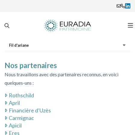
Fil d'ariane
Notre cabinet
Nos partenaires
Nos services
Présentation
Nous travaillons avec des partenaires reconnus, en voici
Nos missions ponctuelles
Nos bureaux
Retraite, protection sociale et épargne salariale
quelques-uns :
Rothschild
Actus Euradia
L’équipe EURADIA
La gestion et la transmission de votre patrimoine
April
Financière d’Uzès
Vos Actualités Patrimoine
Notre démarche
Le Family Office
Carmignac
Apicil
Nos partenaires
Le Pôle immobilier
Actualités
Eres